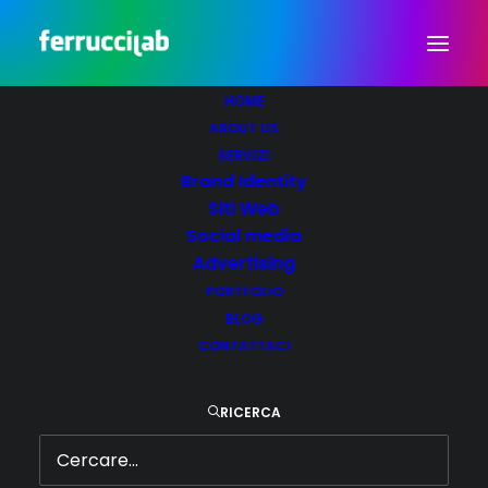
HOME
ABOUT US
Avenda
SERVIZI
Brand Identity
IN
ADV
,
BRANDING
,
SEO
,
SOCIAL MEDIA
,
VIDEO
,
WEB DESIGN
Siti Web
Social media
Advertising
PORTFOLIO
BLOG
CONTATTACI
Avenda
RICERCA
Home
Avenda