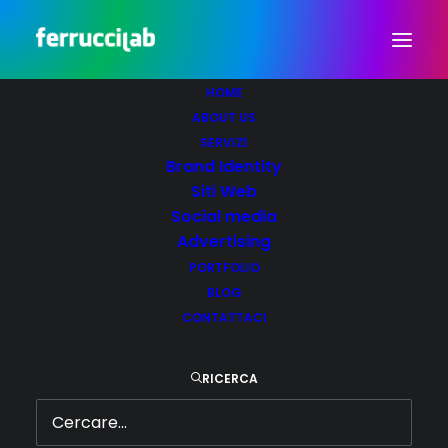
Agenzia pubblicitaria in
HOME
Piemonte: servizi di
ABOUT US
comunicazione
SERVIZI
Brand Identity
aziendale.
Siti Web
Social media
MARZO 22, 2025
|
IN
BRAND IDENTITY
,
PUBBLICITÀ
,
SOCIAL
MEDIA
,
WEB DESIGN
|
BY
FERRUCCILAB
Advertising
PORTFOLIO
BLOG
CONTATTACI
RICERCA